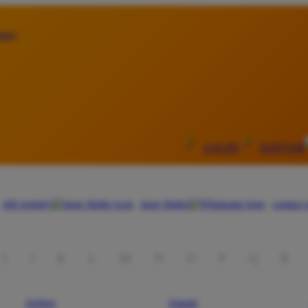
istry
LOGIN
DAFTAR
gift registry
store finder
contact 
I
J
K
L
M
N
O
P
Q
R
Airfree
Alamii