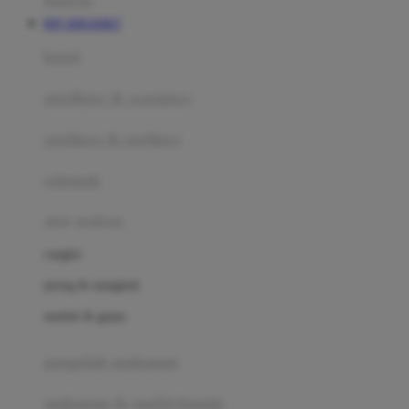
RTP JERUKBET
botol
sterilizer & warmers
soothers & teethers
celemek
alat makan
cangkir
piring & mangkuk
sendok & garpu
pengolah makanan
makanan & multivitamin