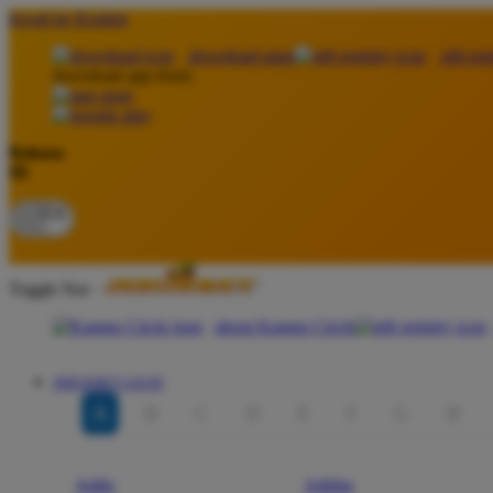
lewati ke Konten
download apps
gift reg
download app from:
Bahasa
ID
Toggle Nav
about Kanmo Circle
JERUKBET LOGIN
A
B
C
D
E
F
G
H
Addo
Adidas