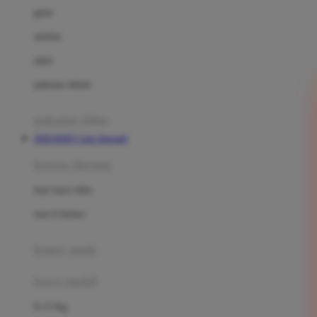
gaun
setelan
jaket
pakaian dalam
pakaian tidur
JERUKBET Link Alternatif
kereta dorong
bayi baru lahir
usia 6 bulan+
koper anak
kursi mobil
0-13 Kg